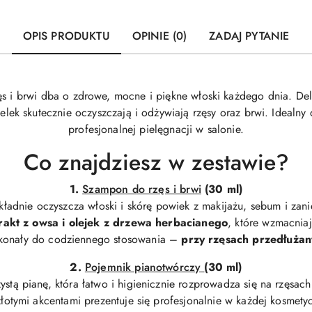
OPIS PRODUKTU
OPINIE (0)
ZADAJ PYTANIE
ęs i brwi dba o zdrowe, mocne i piękne włoski każdego dnia. De
elek skutecznie oczyszczają i odżywiają rzęsy oraz brwi. Idealn
profesjonalnej pielęgnacji w salonie.
Co znajdziesz w zestawie?
1.
Szampon do rzęs i brwi
(30 ml)
kładnie oczyszcza włoski i skórę powiek z makijażu, sebum i zan
trakt z owsa i olejek z drzewa herbacianego
, które wzmacniaj
konały do codziennego stosowania –
przy rzęsach przedłużan
2.
Pojemnik pianotwórczy
(30 ml)
stą pianę, która łatwo i higienicznie rozprowadza się na rzęsach 
złotymi akcentami prezentuje się profesjonalnie w każdej kosmetyc