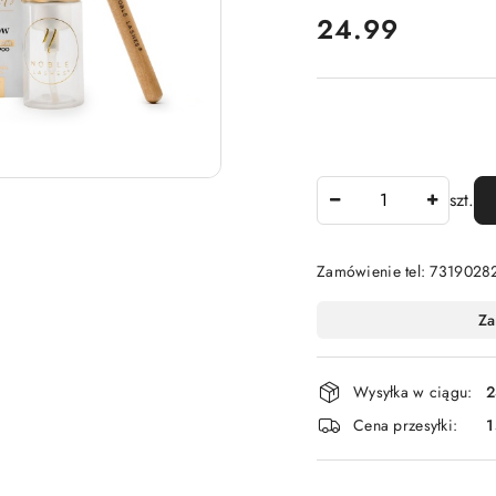
cena:
24.99
Ilość
szt.
Zamówienie tel: 7319028
Dostępność
Za
i
dostawa
Wysyłka w ciągu:
2
Cena przesyłki:
1