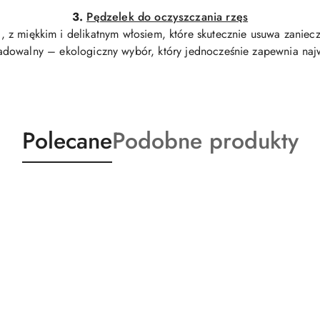
3.
Pędzelek do oczyszczania rzęs
z miękkim i delikatnym włosiem, które skutecznie usuwa zanieczy
radowalny – ekologiczny wybór, który jednocześnie zapewnia naj
Produkty
Produkty
Polecane
Podobne produkty
o
o
statusie:
statusie: