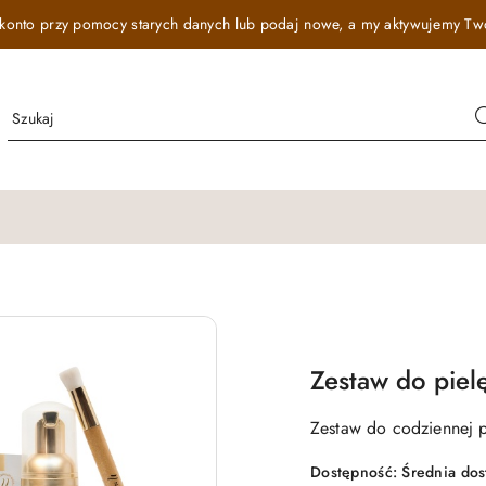
onto przy pomocy starych danych lub podaj nowe, a my aktywujemy Twój r
Zestaw do pielę
Zestaw do codziennej pi
Dostępność:
Średnia do