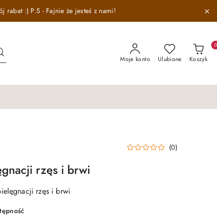
abat :) P.S - Fajnie że jesteś z nami!
Moje konto
Ulubione
Koszyk
(0)
gnacji rzęs i brwi
elęgnacji rzęs i brwi
stępność