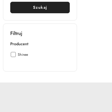
Szukaj
Filtruj
Producent
Producent:
Shinee