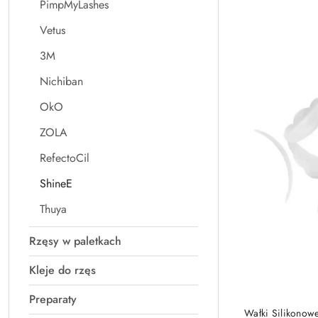
PimpMyLashes
Najnowsze.
Vetus
3M
Nichiban
OkO
ZOLA
RefectoCil
ShineE
Thuya
Rzęsy w paletkach
Kleje do rzęs
Preparaty
Wałki Silikonow