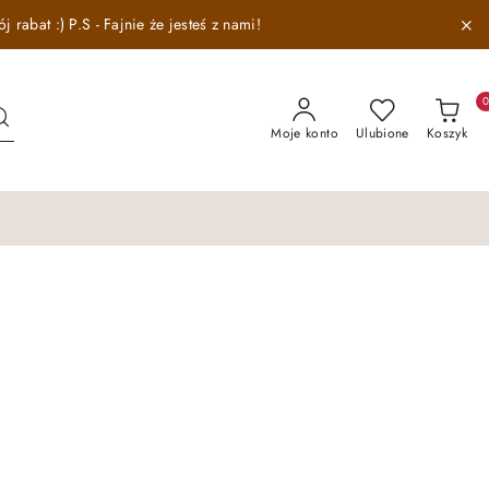
abat :) P.S - Fajnie że jesteś z nami!
Moje konto
Ulubione
Koszyk