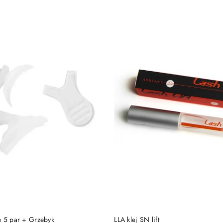
DO KOSZYKA
DO KOSZYKA
e 5 par + Grzebyk
LLA klej SN lift