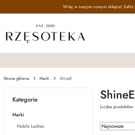
Przejdź do treści głównej
Przejdź do wyszukiwarki
Przejdź do moje konto
Przejdź do menu głównego
Przejdź do stopki
Witaj w naszym nowym sklepie! Załóż k
Strona główna
Marki
ShineE
ShineE
Kategorie
Liczba produktów
Marki
Zastosowano
Sortuj
Noble Lashes
według
sortowanie: