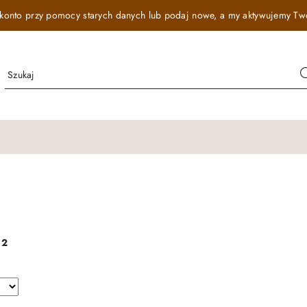
onto przy pomocy starych danych lub podaj nowe, a my aktywujemy Twój r
:
2