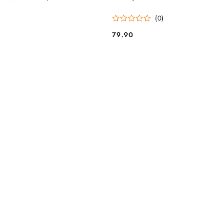
)
(0)
79.90
Cena: