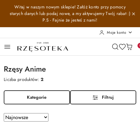
Przejdź do treści głównej
Przejdź do wyszukiwarki
Przejdź do moje konto
Przejdź do menu głównego
Przejdź do stopki
Witaj w naszym nowym sklepie! Załóż konto przy pomocy
starych danych lub podaj nowe, a my aktywujemy Twój rabat :)
P.S - Fajnie że jesteś z nami!
Moje konto
Rzęsy Anime
Liczba produktów:
2
Kategorie
Filtruj
Zastosowano
Sortuj
według
sortowanie:
Najnowsze.