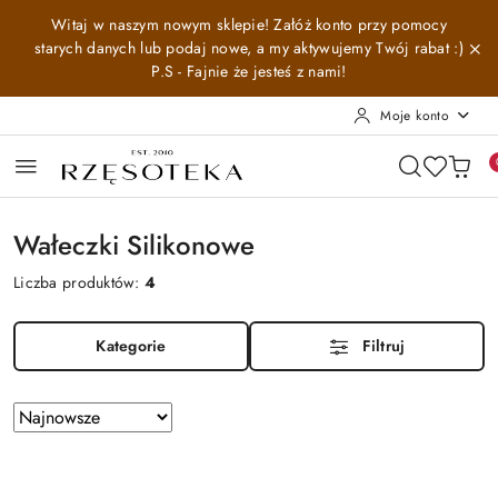
Przejdź do treści głównej
Przejdź do wyszukiwarki
Przejdź do moje konto
Przejdź do menu głównego
Przejdź do stopki
Witaj w naszym nowym sklepie! Załóż konto przy pomocy
starych danych lub podaj nowe, a my aktywujemy Twój rabat :)
P.S - Fajnie że jesteś z nami!
Moje konto
Wałeczki Silikonowe
Liczba produktów:
4
Kategorie
Filtruj
Zastosowano
Sortuj
według
sortowanie:
Najnowsze.