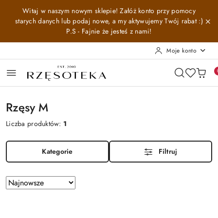
Przejdź do treści głównej
Przejdź do wyszukiwarki
Przejdź do moje konto
Przejdź do menu głównego
Przejdź do stopki
Witaj w naszym nowym sklepie! Załóż konto przy pomocy
starych danych lub podaj nowe, a my aktywujemy Twój rabat :)
P.S - Fajnie że jesteś z nami!
Moje konto
Rzęsy M
Liczba produktów:
1
Kategorie
Filtruj
Zastosowano
Sortuj
według
sortowanie:
Najnowsze.