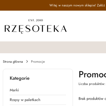
Przejdź do treści głównej
Przejdź do wyszukiwarki
Przejdź do moje konto
Przejdź do menu głównego
Przejdź do stopki
Witaj w naszym nowym sklepie! Załóż k
Strona główna
Promocje
Promoc
Kategorie
Liczba produktów
Marki
Brak produktów d
Rzęsy w paletkach