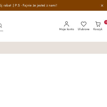
abat :) P.S - Fajnie że jesteś z nami!
Moje konto
Ulubione
Koszyk