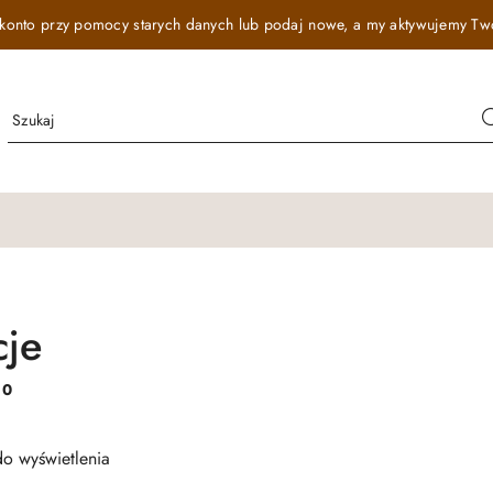
onto przy pomocy starych danych lub podaj nowe, a my aktywujemy Twój r
je
:
0
o wyświetlenia