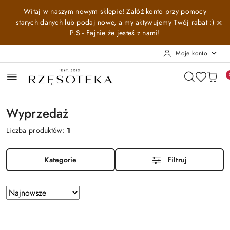
Przejdź do treści głównej
Przejdź do wyszukiwarki
Przejdź do moje konto
Przejdź do menu głównego
Przejdź do stopki
Witaj w naszym nowym sklepie! Załóż konto przy pomocy
starych danych lub podaj nowe, a my aktywujemy Twój rabat :)
P.S - Fajnie że jesteś z nami!
Moje konto
Wyprzedaż
Liczba produktów:
1
Kategorie
Filtruj
Zastosowano
Sortuj
według
sortowanie:
Najnowsze.