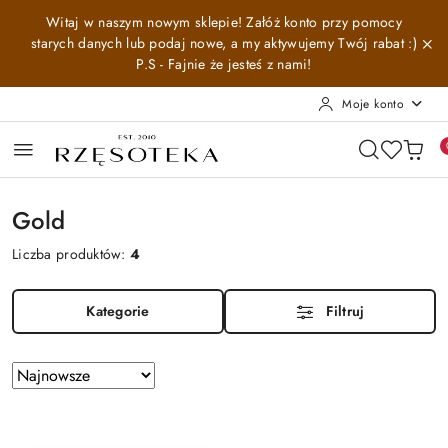
Przejdź do treści głównej
Przejdź do wyszukiwarki
Przejdź do moje konto
Przejdź do menu głównego
Przejdź do stopki
Witaj w naszym nowym sklepie! Załóż konto przy pomocy
starych danych lub podaj nowe, a my aktywujemy Twój rabat :)
P.S - Fajnie że jesteś z nami!
Moje konto
Gold
Liczba produktów:
4
Kategorie
Filtruj
Zastosowano
Sortuj
według
sortowanie:
Najnowsze.