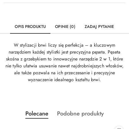
OPIS PRODUKTU
OPINIE (0)
ZADAJ PYTANIE
W stylizacji brwi liczy się perfekcja – a kluczowym
narzędziem każdej stylistki jest precyzyjna pęseta. Pęseta
skośna z grzebykiem to innowacyjne narzędzie 2 w 1, które
nie tylko ułatwia usuwanie nawet najdrobniejszych włosków,
ale także pozwala na ich przeczesanie i precyzyjne
wyznaczenie idealnego kształtu brwi.
Produkty
Produkty
Polecane
Podobne produkty
Pomiń karuzelę produktów
o
o
statusie:
statusie: