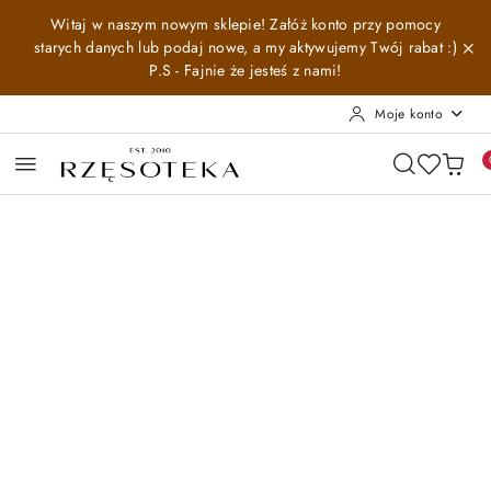
Przejdź do treści głównej
Przejdź do wyszukiwarki
Przejdź do moje konto
Przejdź do menu głównego
Przejdź do opisu produktu
Przejdź do stopki
Witaj w naszym nowym sklepie! Załóż konto przy pomocy
starych danych lub podaj nowe, a my aktywujemy Twój rabat :)
P.S - Fajnie że jesteś z nami!
Moje konto