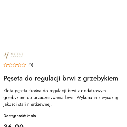
NAZWA
PRODUCENTA:
NOBLE
(0)
LASHES
Pęseta do regulacji brwi z grzebykiem
Złota pęseta skośna do regulacji brwi z dodatkowym
grzebykiem do przeczesywania brwi. Wykonana z wysokiej
jakości stali nierdzewnej.
Dostępność:
Mało
cena:
36.90