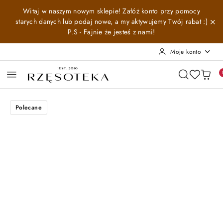
Przejdź do treści głównej
Przejdź do wyszukiwarki
Przejdź do moje konto
Przejdź do menu głównego
Przejdź do opisu produktu
Przejdź do stopki
Witaj w naszym nowym sklepie! Załóż konto przy pomocy
starych danych lub podaj nowe, a my aktywujemy Twój rabat :)
P.S - Fajnie że jesteś z nami!
Moje konto
Polecane