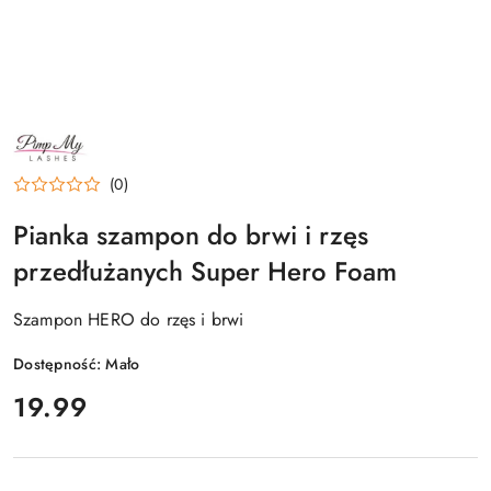
NAZWA
PRODUCENTA:
PIMPMYLASHES
(0)
Pianka szampon do brwi i rzęs
przedłużanych Super Hero Foam
Szampon HERO do rzęs i brwi
Dostępność:
Mało
cena:
19.99