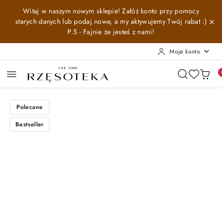
Przejdź do treści głównej
Przejdź do wyszukiwarki
Przejdź do moje konto
Przejdź do menu głównego
Przejdź do opisu produktu
Przejdź do stopki
Witaj w naszym nowym sklepie! Załóż konto przy pomocy
starych danych lub podaj nowe, a my aktywujemy Twój rabat :)
P.S - Fajnie że jesteś z nami!
Moje konto
Polecane
Bestseller