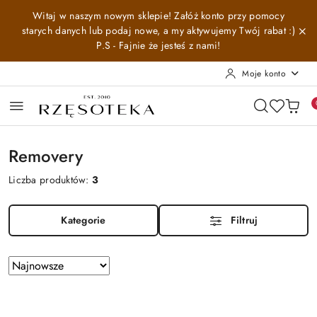
Przejdź do treści głównej
Przejdź do wyszukiwarki
Przejdź do moje konto
Przejdź do menu głównego
Przejdź do stopki
Witaj w naszym nowym sklepie! Załóż konto przy pomocy
starych danych lub podaj nowe, a my aktywujemy Twój rabat :)
P.S - Fajnie że jesteś z nami!
Moje konto
Removery
Liczba produktów:
3
Kategorie
Filtruj
Zastosowano
Sortuj
według
sortowanie:
Najnowsze.