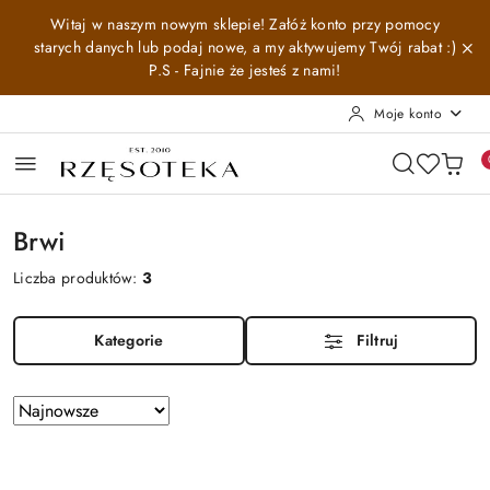
Przejdź do treści głównej
Przejdź do wyszukiwarki
Przejdź do moje konto
Przejdź do menu głównego
Przejdź do stopki
Witaj w naszym nowym sklepie! Załóż konto przy pomocy
starych danych lub podaj nowe, a my aktywujemy Twój rabat :)
P.S - Fajnie że jesteś z nami!
Moje konto
Brwi
Liczba produktów:
3
Kategorie
Filtruj
Zastosowano
Sortuj
według
sortowanie:
Najnowsze.