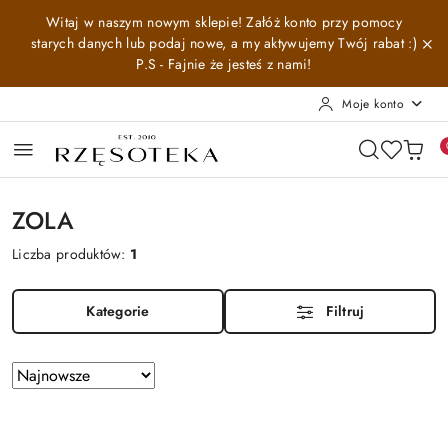
Przejdź do treści głównej
Przejdź do wyszukiwarki
Przejdź do moje konto
Przejdź do menu głównego
Przejdź do stopki
Witaj w naszym nowym sklepie! Załóż konto przy pomocy
starych danych lub podaj nowe, a my aktywujemy Twój rabat :)
P.S - Fajnie że jesteś z nami!
Moje konto
ZOLA
Liczba produktów:
1
Kategorie
Filtruj
Zastosowano
Sortuj
według
sortowanie:
Najnowsze.