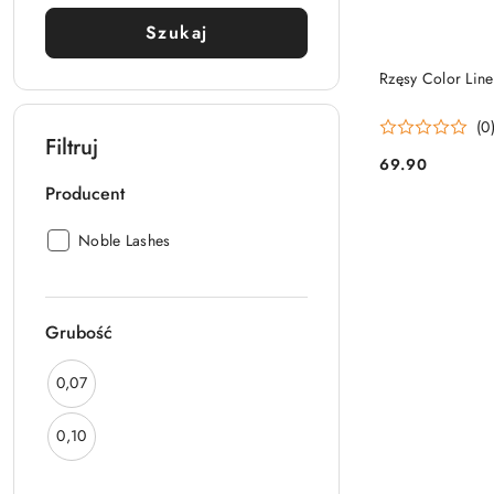
Szukaj
Rzęsy Color Lin
(0
Filtruj
69.90
Cena:
Producent
Producent:
Noble Lashes
Grubość
Grubość:
0,07
Grubość:
0,10