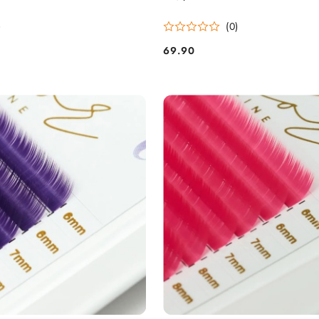
)
(0)
69.90
Cena: