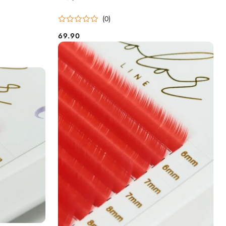
(0)
69.90
Cena: