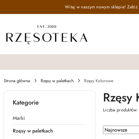
Przejdź do treści głównej
Przejdź do wyszukiwarki
Przejdź do moje konto
Przejdź do menu głównego
Przejdź do stopki
Witaj w naszym nowym sklepie! Załóż k
Strona główna
Rzęsy w paletkach
Rzęsy Kolorowe
Rzęsy 
Kategorie
Liczba produktów
Marki
Zastosowano
Sortuj
Rzęsy w paletkach
według
sortowanie: