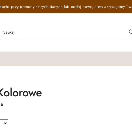
onto przy pomocy starych danych lub podaj nowe, a my aktywujemy Twój r
Kolorowe
:
6