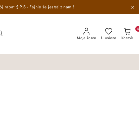
abat :) P.S - Fajnie że jesteś z nami!
Moje konto
Ulubione
Koszyk