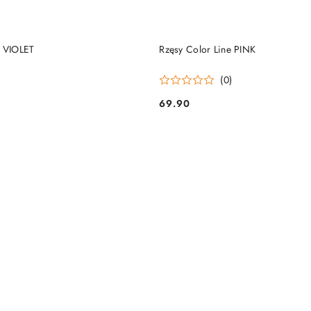
DO KOSZYKA
DO KOSZYKA
e VIOLET
Rzęsy Color Line PINK
)
(0)
69.90
Cena: