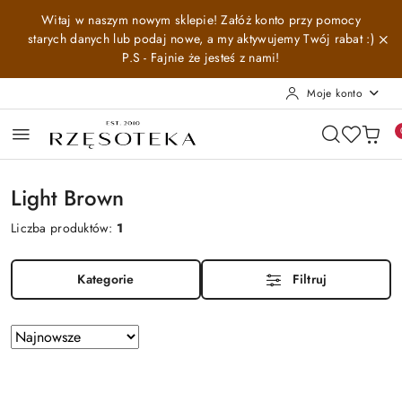
Przejdź do treści głównej
Przejdź do wyszukiwarki
Przejdź do moje konto
Przejdź do menu głównego
Przejdź do stopki
Witaj w naszym nowym sklepie! Załóż konto przy pomocy
starych danych lub podaj nowe, a my aktywujemy Twój rabat :)
P.S - Fajnie że jesteś z nami!
Moje konto
Light Brown
Liczba produktów:
1
Kategorie
Filtruj
Zastosowano
Sortuj
według
sortowanie:
Najnowsze.