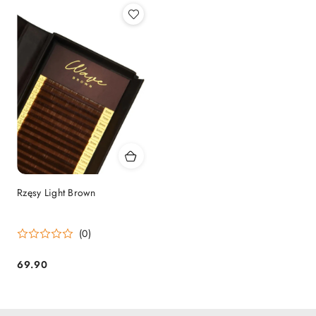
Rzęsy Light Brown
(0)
69.90
Cena: