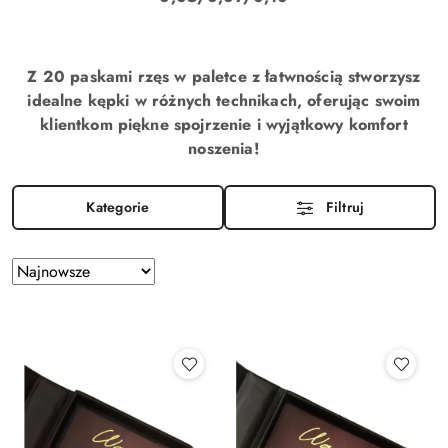
Z 20 paskami rzęs w paletce z łatwnością stworzysz
idealne kępki w różnych technikach, oferując swoim
klientkom piękne spojrzenie i wyjątkowy komfort
noszenia!
Kategorie
Filtruj
Zastosowano
Sortuj
według
sortowanie:
Najnowsze.