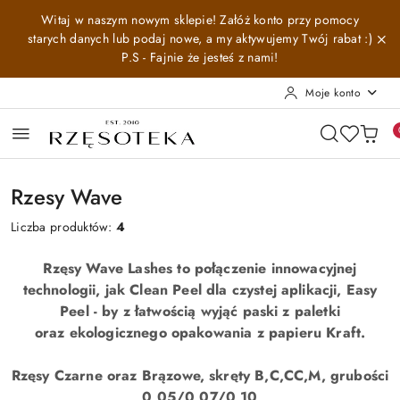
Przejdź do treści głównej
Przejdź do wyszukiwarki
Przejdź do moje konto
Przejdź do menu głównego
Przejdź do stopki
Witaj w naszym nowym sklepie! Załóż konto przy pomocy
starych danych lub podaj nowe, a my aktywujemy Twój rabat :)
P.S - Fajnie że jesteś z nami!
Moje konto
Rzesy Wave
Liczba produktów:
4
Rzęsy Wave Lashes to połączenie innowacyjnej
technologii, jak Clean Peel dla czystej aplikacji, Easy
Peel - by z łatwością wyjąć paski z paletki
oraz ekologicznego opakowania z papieru Kraft.
Rzęsy Czarne oraz Brązowe, skręty B,C,CC,M, grubości
0,05/0,07/0,10