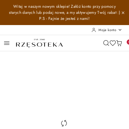
Przejdź do treści głównej
Przejdź do wyszukiwarki
Przejdź do moje konto
Przejdź do menu głównego
Przejdź do opisu produktu
Przejdź do stopki
Witaj w naszym nowym sklepie! Załóż konto przy pomocy
starych danych lub podaj nowe, a my aktywujemy Twój rabat :)
P.S - Fajnie że jesteś z nami!
Moje konto