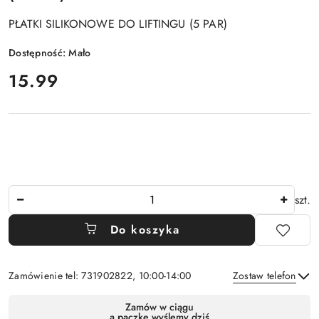
PŁATKI SILIKONOWE DO LIFTINGU (5 PAR)
Dostępność:
Mało
cena:
15.99
Ilość
szt.
Do koszyka
Zamówienie tel: 731902822, 10:00-14:00
Zostaw telefon
Dostępność
Zamów w ciągu
a paczkę wyślemy dziś