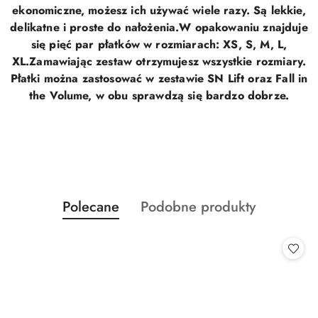
ekonomiczne, możesz ich używać wiele razy. Są lekkie,
delikatne i proste do nałożenia.
W opakowaniu znajduje
się pięć par płatków w rozmiarach: XS, S, M, L,
XL.
Zamawiając zestaw otrzymujesz wszystkie rozmiary.
Płatki można zastosować w zestawie SN Lift oraz Fall in
the Volume, w obu sprawdzą się bardzo dobrze.
Produkty
Produkty
Polecane
Podobne produkty
Pomiń karuzelę produktów
o
o
statusie:
statusie: