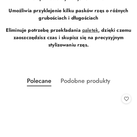
Umożliwia przyklejenie kilku pasków rzęs o różnych
grubościach i długościach
Eliminuje potrzebę przekładania
paletek
, dzięki czemu
zaoszczędzisz czas i skupisz się na precyzyjnym
stylizowaniu rzęs.
Produkty
Produkty
Polecane
Podobne produkty
Pomiń karuzelę produktów
o
o
statusie:
statusie: