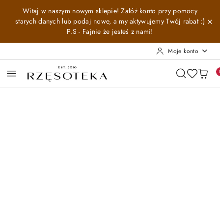
Przejdź do treści głównej
Przejdź do wyszukiwarki
Przejdź do moje konto
Przejdź do menu głównego
Przejdź do opisu produktu
Przejdź do stopki
Witaj w naszym nowym sklepie! Załóż konto przy pomocy
starych danych lub podaj nowe, a my aktywujemy Twój rabat :)
P.S - Fajnie że jesteś z nami!
Moje konto