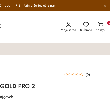
abat :) P.S - Fajnie że jesteś z nami!
Moje konto
Ulubione
Koszyk
(0)
s GOLD PRO 2
ających