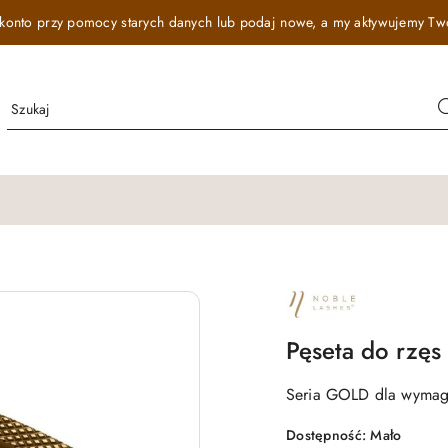
onto przy pomocy starych danych lub podaj nowe, a my aktywujemy Twój r
NAZWA
PRODUCENTA:
NOBLE
LASHES
Pęseta do rzę
Seria GOLD dla wymag
Dostępność:
Mało