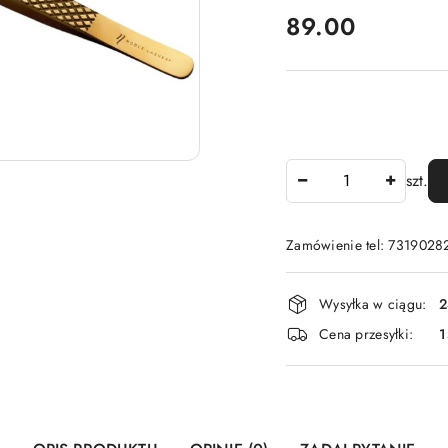
cena:
89.00
Ilość
szt.
Zamówienie tel: 7319028
Dostępność
Wysyłka w ciągu:
2
i
Cena przesyłki:
1
dostawa