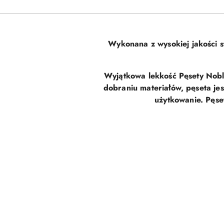
Wykonana z wysokiej jakości st
Wyjątkowa lekkość Pęsety Noble
dobraniu materiałów, pęseta jes
użytkowanie.
Pęse
Pomiń karuzelę produktów