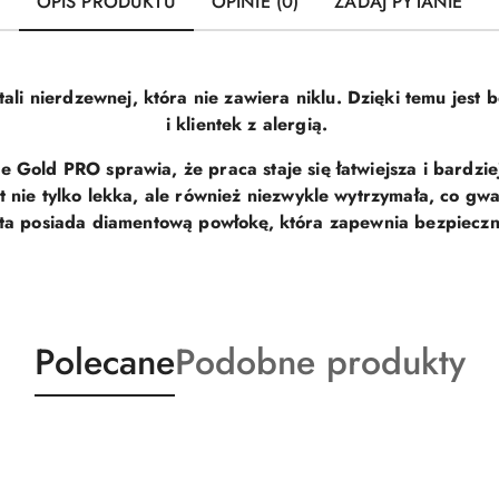
OPIS PRODUKTU
OPINIE (0)
ZADAJ PYTANIE
ali nierdzewnej, która nie zawiera niklu. Dzięki temu jest b
i klientek z alergią.
 Gold PRO sprawia, że praca staje się łatwiejsza i bardzie
t nie tylko lekka, ale również niezwykle wytrzymała, co gw
ta posiada diamentową powłokę
, która zapewnia bezpieczny
Produkty
Produkty
Polecane
Podobne produkty
o
o
statusie:
statusie: