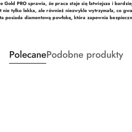
 Gold PRO sprawia, że praca staje się łatwiejsza i bardzie
t nie tylko lekka, ale również niezwykle wytrzymała, co gw
ta posiada diamentową powłokę
, która zapewnia bezpieczny
Produkty
Produkty
Polecane
Podobne produkty
o
o
statusie:
statusie: