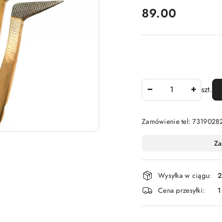
cena:
89.00
Ilość
szt.
Zamówienie tel: 7319028
Dostępność
Za
i
dostawa
Wysyłka w ciągu:
2
Cena przesyłki:
1