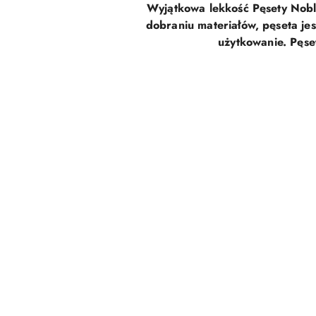
Wyjątkowa lekkość Pęsety Noble
dobraniu materiałów, pęseta jes
użytkowanie.
Pęse
Pomiń karuzelę produktów