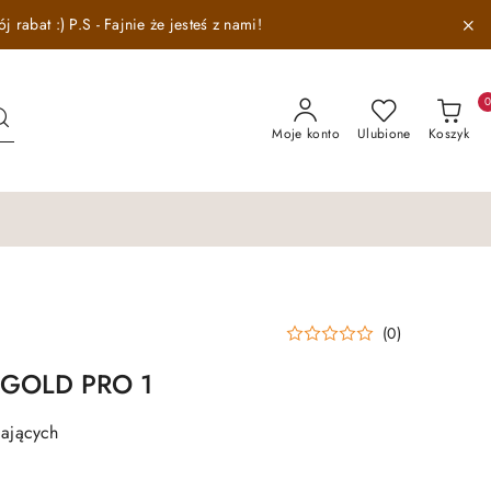
abat :) P.S - Fajnie że jesteś z nami!
Moje konto
Ulubione
Koszyk
(0)
s GOLD PRO 1
ających