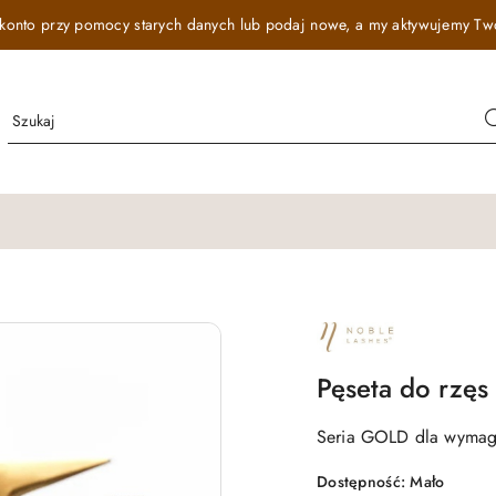
onto przy pomocy starych danych lub podaj nowe, a my aktywujemy Twój r
NAZWA
PRODUCENTA:
NOBLE
LASHES
Pęseta do rzę
Seria GOLD dla wymag
Dostępność:
Mało