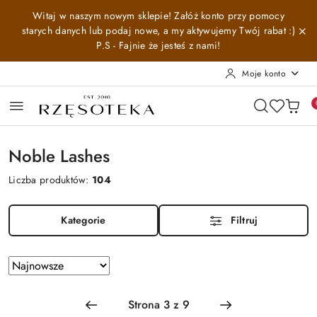
Przejdź do treści głównej
Przejdź do wyszukiwarki
Przejdź do moje konto
Przejdź do menu głównego
Przejdź do stopki
Witaj w naszym nowym sklepie! Załóż konto przy pomocy
starych danych lub podaj nowe, a my aktywujemy Twój rabat :)
P.S - Fajnie że jesteś z nami!
Moje konto
Noble Lashes
Liczba produktów:
104
Kategorie
Filtruj
Zastosowano
Sortuj
według
sortowanie:
Najnowsze.