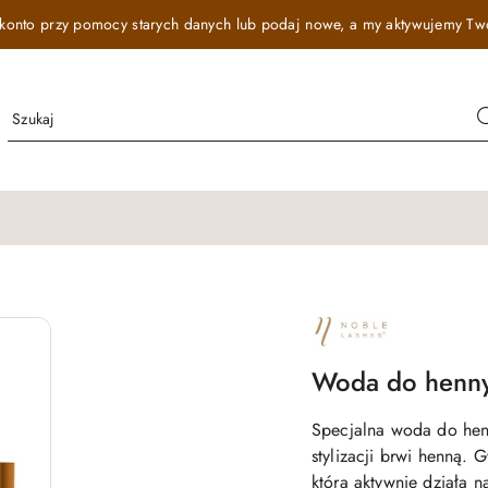
onto przy pomocy starych danych lub podaj nowe, a my aktywujemy Twój r
NAZWA
PRODUCENTA:
NOBLE
LASHES
Woda do henny
Specjalna woda do hen
stylizacji brwi henną. 
która aktywnie działa na