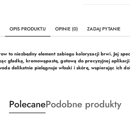
OPIS PRODUKTU
OPINIE (0)
ZADAJ PYTANIE
 to niezbędny element zabiegu koloryzacji brwi. Jej spec
ząc gładką
,
kremowąpastę
, gotową do precyzyjnej aplikacj
 woda
delikatnie pielęgnuje włoski i skórę, wspierając ich d
Produkty
Produkty
Polecane
Podobne produkty
o
o
statusie:
statusie: