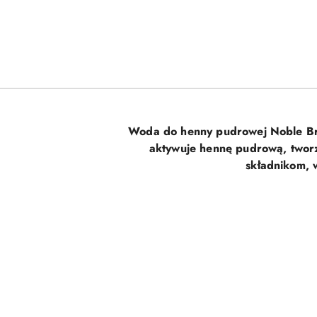
Woda do henny pudrowej Noble Brow
aktywuje hennę pudrową,
twor
składnikom,
Pomiń karuzelę produktów