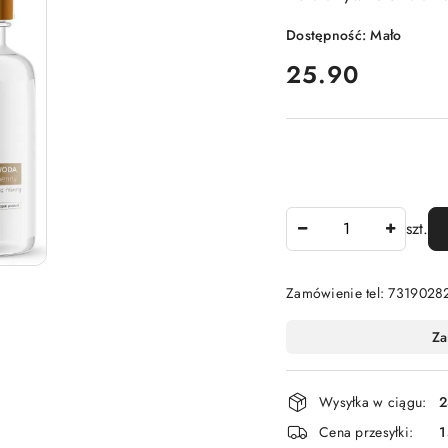
Dostępność:
Mało
cena:
25.90
Ilość
szt.
Zamówienie tel: 7319028
Dostępność
Za
i
dostawa
Wysyłka w ciągu:
2
Cena przesyłki:
1