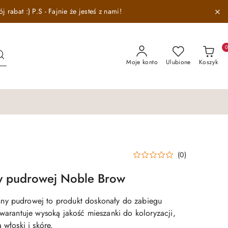
abat :) P.S - Fajnie że jesteś z nami!
Moje konto
Ulubione
Koszyk
(0)
 pudrowej Noble Brow
ny pudrowej to produkt doskonały do zabiegu
Gwarantuje wysoką jakość mieszanki do koloryzacji,
 włoski i skórę.