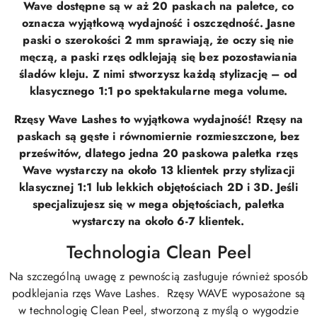
Wave dostępne są w
aż 20 paskach na paletce
, co
oznacza wyjątkową
wydajność i oszczędność
. Jasne
paski o szerokości 2 mm sprawiają, że
oczy się nie
męczą
, a paski rzęs odklejają się bez pozostawiania
śladów kleju. Z nimi stworzysz każdą stylizację – od
klasycznego 1:1 po spektakularne mega volume.
Rzęsy Wave Lashes to wyjątkowa wydajność! Rzęsy na
paskach są gęste i równomiernie rozmieszczone, bez
prześwitów, dlatego jedna 20 paskowa paletka rzęs
Wave wystarczy na około 13 klientek przy stylizacji
klasycznej 1:1 lub lekkich objętościach 2D i 3D. Jeśli
specjalizujesz się w mega objętościach, paletka
wystarczy na około 6-7 klientek.
Technologia Clean Peel
Na szczególną uwagę z pewnością zasługuje również sposób
podklejania rzęs Wave Lashes. Rzęsy WAVE wyposażone są
w technologię Clean Peel, stworzoną z myślą o wygodzie