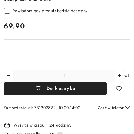
Powiadom gdy produkt będzie dostępny
cena:
69.90
Ilość
szt.
Do koszyka
Zamówienie tel: 731902822, 10:00-14:00
Zostaw telefon
Dostępność
Wysyłka w ciągu:
24 godziny
i