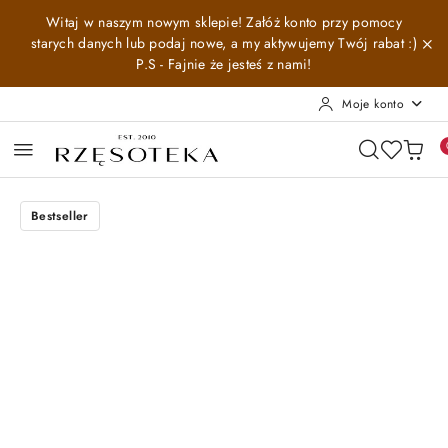
Przejdź do treści głównej
Przejdź do wyszukiwarki
Przejdź do moje konto
Przejdź do menu głównego
Przejdź do opisu produktu
Przejdź do stopki
Witaj w naszym nowym sklepie! Załóż konto przy pomocy
starych danych lub podaj nowe, a my aktywujemy Twój rabat :)
P.S - Fajnie że jesteś z nami!
Moje konto
Bestseller