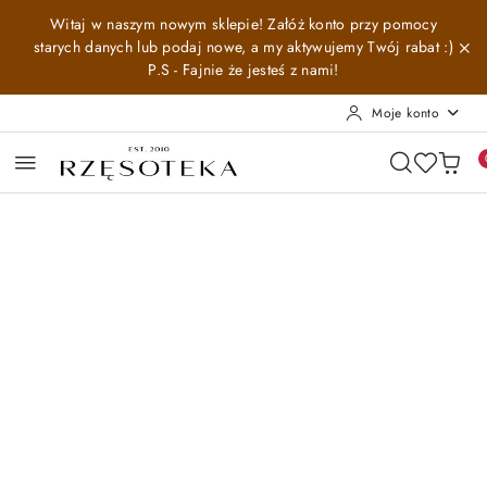
Przejdź do treści głównej
Przejdź do wyszukiwarki
Przejdź do moje konto
Przejdź do menu głównego
Przejdź do opisu produktu
Przejdź do stopki
Witaj w naszym nowym sklepie! Załóż konto przy pomocy
starych danych lub podaj nowe, a my aktywujemy Twój rabat :)
P.S - Fajnie że jesteś z nami!
Moje konto