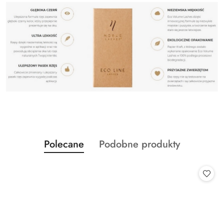
Produkty
Produkty
Polecane
Podobne produkty
Pomiń karuzelę produktów
o
o
statusie:
statusie: