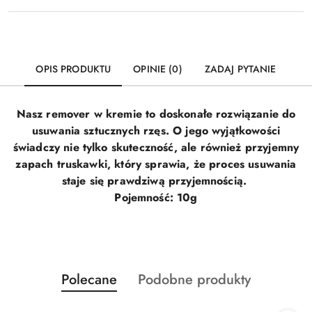
OPIS PRODUKTU
OPINIE (0)
ZADAJ PYTANIE
Nasz remover w kremie to doskonałe rozwiązanie do
usuwania sztucznych rzęs. O jego wyjątkowości
świadczy nie tylko skuteczność, ale również przyjemny
zapach truskawki, który sprawia, że proces usuwania
staje się prawdziwą przyjemnością.
Pojemność: 10g
Produkty
Produkty
Polecane
Podobne produkty
Pomiń karuzelę produktów
o
o