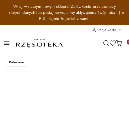
Przejdź do treści głównej
Przejdź do wyszukiwarki
Przejdź do moje konto
Przejdź do menu głównego
Przejdź do opisu produktu
Przejdź do stopki
Witaj w naszym nowym sklepie! Załóż konto przy pomocy
starych danych lub podaj nowe, a my aktywujemy Twój rabat :)
P.S - Fajnie że jesteś z nami!
Moje konto
Polecane