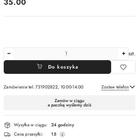
cena:
35.00
Ilość
szt.
Do koszyka
Zamówienie tel: 731902822, 10:00-14:00
Zostaw telefon
Dostępność
Zamów w ciągu
a paczkę wyślemy dziś
i
Wyślij
dostawa
Wysyłka w ciągu:
24 godziny
Cena przesyłki:
15