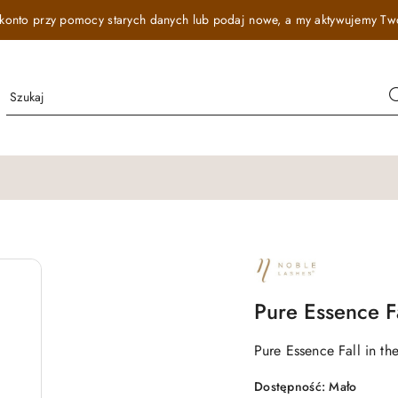
onto przy pomocy starych danych lub podaj nowe, a my aktywujemy Twój r
NAZWA
PRODUCENTA:
NOBLE
LASHES
Pure Essence F
Pure Essence Fall in t
Dostępność:
Mało