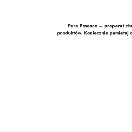
Pure Essence – preparat chr
produktów. Koniecznie pamiętaj o
Pomiń karuzelę produktów