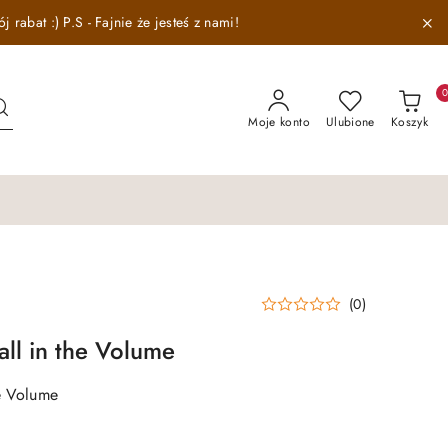
abat :) P.S - Fajnie że jesteś z nami!
Moje konto
Ulubione
Koszyk
(0)
all in the Volume
he Volume