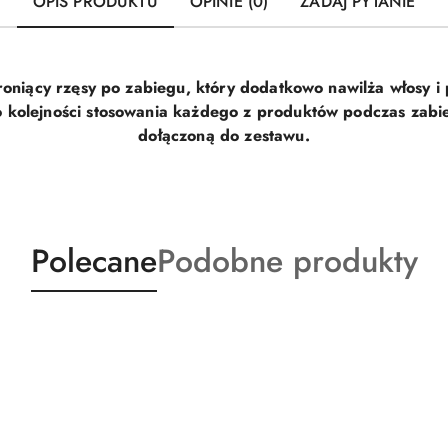
OPIS PRODUKTU
OPINIE (0)
ZADAJ PYTANIE
oniący rzęsy po zabiegu, który dodatkowo nawilża włosy i 
 kolejności stosowania każdego z produktów podczas zabie
dołączoną do zestawu.
Produkty
Produkty
Polecane
Podobne produkty
o
o
statusie:
statusie: