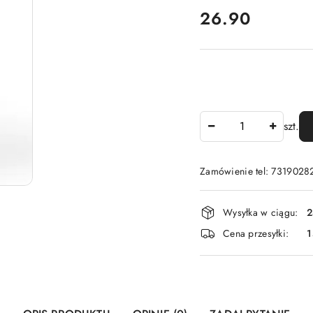
cena:
26.90
Ilość
szt.
Zamówienie tel: 7319028
Dostępność
Wysyłka w ciągu:
2
i
Cena przesyłki:
1
dostawa