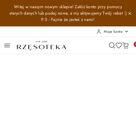
Przejdź do treści głównej
Przejdź do wyszukiwarki
Przejdź do moje konto
Przejdź do menu głównego
Przejdź do opisu produktu
Przejdź do stopki
Witaj w naszym nowym sklepie! Załóż konto przy pomocy
starych danych lub podaj nowe, a my aktywujemy Twój rabat :)
P.S - Fajnie że jesteś z nami!
Moje konto