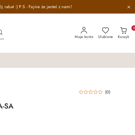
abat :) P.S - Fajnie że jesteś z nami!
Moje konto
Ulubione
Koszyk
(0)
A-SA