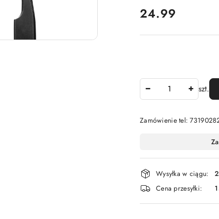
cena:
24.99
Ilość
szt.
Zamówienie tel: 7319028
Dostępność
Za
i
dostawa
Wysyłka w ciągu:
2
Cena przesyłki:
1