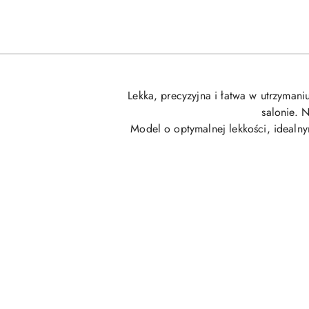
Lekka, precyzyjna i łatwa w utrzyman
salonie. 
Model o optymalnej lekkości, idealny
Pomiń karuzelę produktów