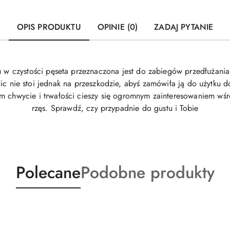
OPIS PRODUKTU
OPINIE (0)
ZADAJ PYTANIE
iu w czystości pęseta przeznaczona jest do zabiegów przedłużan
Nic nie stoi jednak na przeszkodzie, abyś zamówiła ją do użytku
m chwycie i trwałości cieszy się ogromnym zainteresowaniem wśr
rzęs. Sprawdź, czy przypadnie do gustu i Tobie
Produkty
Produkty
Polecane
Podobne produkty
o
o
statusie:
statusie: