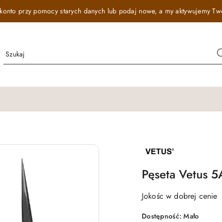
onto przy pomocy starych danych lub podaj nowe, a my aktywujemy Twój r
NAZWA
PRODUCENTA:
VETUS
Pęseta Vetus 5
Jokośc w dobrej cenie
Dostępność:
Mało