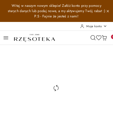
Przejdź do treści głównej
Przejdź do wyszukiwarki
Przejdź do moje konto
Przejdź do menu głównego
Przejdź do opisu produktu
Przejdź do stopki
Witaj w naszym nowym sklepie! Załóż konto przy pomocy
starych danych lub podaj nowe, a my aktywujemy Twój rabat :)
P.S - Fajnie że jesteś z nami!
Moje konto