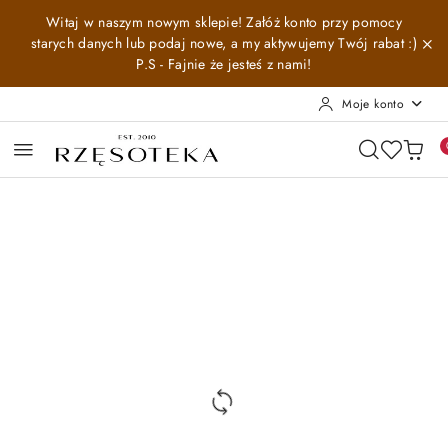
Przejdź do treści głównej
Przejdź do wyszukiwarki
Przejdź do moje konto
Przejdź do menu głównego
Przejdź do opisu produktu
Przejdź do stopki
Witaj w naszym nowym sklepie! Załóż konto przy pomocy
starych danych lub podaj nowe, a my aktywujemy Twój rabat :)
P.S - Fajnie że jesteś z nami!
Moje konto