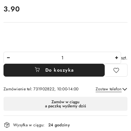
cena:
3.90
Ilość
szt.
Do koszyka
Zamówienie tel: 731902822, 10:00-14:00
Zostaw telefon
Dostępność
Zamów w ciągu
a paczkę wyślemy dziś
i
Wyślij
dostawa
Wysyłka w ciągu:
24 godziny